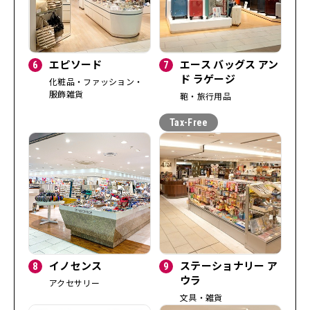
6
エピソード
7
エース バッグス アン
ド ラゲージ
化粧品・ファッション・
服飾雑貨
鞄・旅行用品
8
イノセンス
9
ステーショナリー ア
ウラ
アクセサリー
文具・雑貨