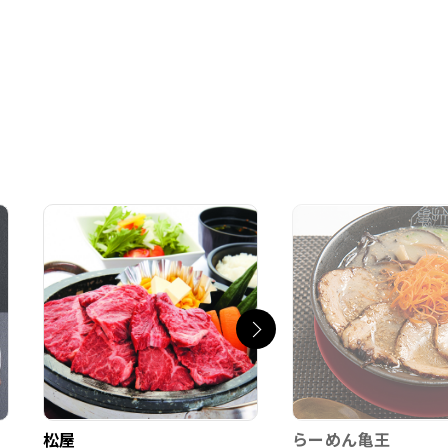
松屋
らーめん亀王