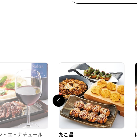
ン・エ・ナチュール
たこ昌