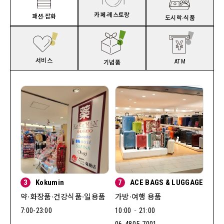
카페∙레스토랑
패션∙잡화
도시락∙식품
서비스
ATM
기념품
3
Kokumin
7
ACE BAGS & LUGGAGE
약∙화장품∙건강식품∙일용품
가방∙여행 용품
7:00-23:00
10:00‐21:00
06-4805-7001