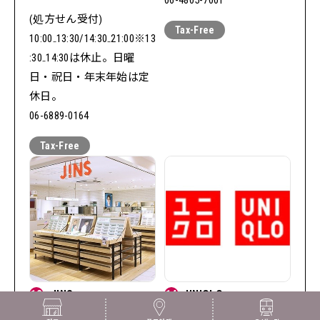
(処方せん受付)
10:00₋13:30/14:30₋21:00※13
:30₋14:30は休止。日曜
日・祝日・年末年始は定
休日。
06-6889-0164
12
JINS
14
UNIQLO
안경∙선글라스
패션