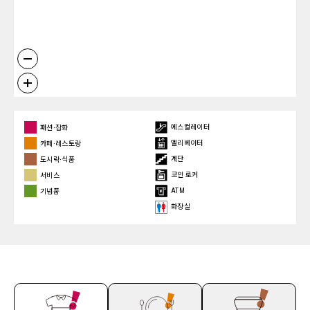
에스컬레이터
패션∙잡화
엘리베이터
카페∙레스토랑
계단
도시락∙식품
코인 로커
서비스
ATM
기념품
화장실