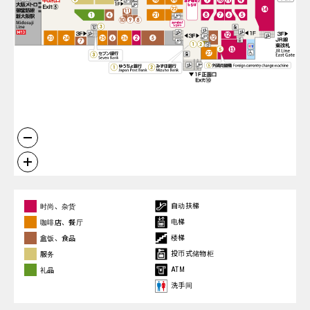
自动扶梯
时尚、杂货
电梯
咖啡店、餐厅
楼梯
盒饭、食品
投币式储物柜
服务
ATM
礼品
洗手间