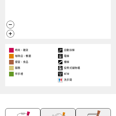
自動扶梯
時尚、雜貨
電梯
咖啡店、餐廳
樓梯
便當、食品
投幣式儲物櫃
服務
ATM
伴手禮
洗手間